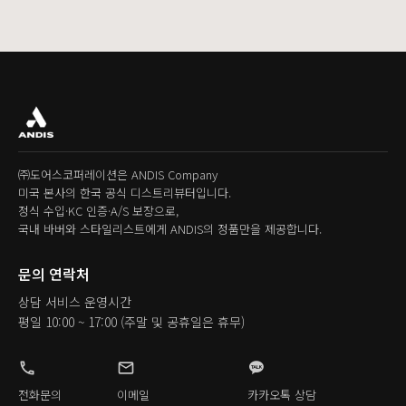
㈜도어스코퍼레이션은 ANDIS Company
미국 본사의 한국 공식 디스트리뷰터입니다.
정식 수입·KC 인증·A/S 보장으로,
국내 바버와 스타일리스트에게 ANDIS의 정품만을 제공합니다.
문의 연락처
상담 서비스 운영시간
평일 10:00 ~ 17:00
(주말 및 공휴일은 휴무)
phone
mail
전화문의
이메일
카카오톡 상담