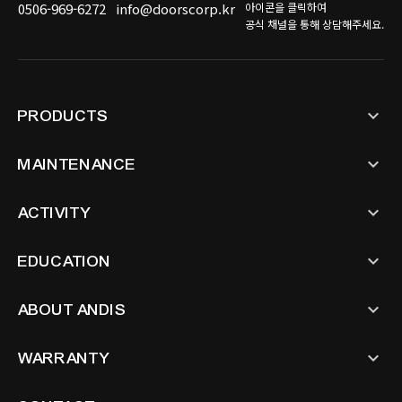
0506-969-6272
info@doorscorp.kr
아이콘을 클릭하여
공식 채널을 통해 상담해주세요.
keyboard_arrow_down
PRODUCTS
keyboard_arrow_down
MAINTENANCE
keyboard_arrow_down
ACTIVITY
keyboard_arrow_down
EDUCATION
keyboard_arrow_down
ABOUT ANDIS
keyboard_arrow_down
WARRANTY